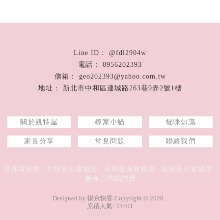
@fdl2904w
0956202393
geo202393@yahoo.com.tw
新北市中和區連城路263巷9弄2號1樓
關於凱特屋
尋家小貓
貓咪知識
家長分享
常見問題
聯絡我們
曼赤肯貓舍
中和曼赤肯貓舍
永和曼赤肯貓舍
板橋曼赤肯貓舍
曼赤肯幼貓買賣
Designed by
揚京快客
Copyright © 2026
..
累積人氣: 73401