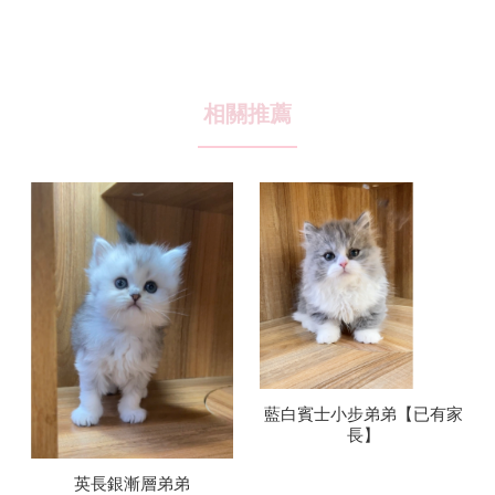
藍白賓士小步弟弟【已有家
長】
英長銀漸層弟弟