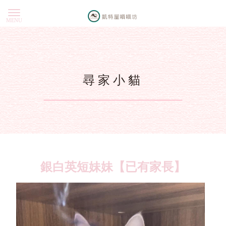
尋家小貓
銀白英短妹妹【已有家長】